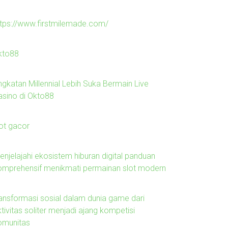
ttps://www.firstmilemade.com/
kto88
ngkatan Millennial Lebih Suka Bermain Live
asino di Okto88
lot gacor
enjelajahi ekosistem hiburan digital panduan
omprehensif menikmati permainan slot modern
ransformasi sosial dalam dunia game dari
tivitas soliter menjadi ajang kompetisi
omunitas