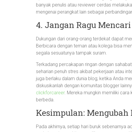
banyak penulis atau reviewer cerdas melakuk
mengenai perangkat lain sebagai perbandinga
4. Jangan Ragu Mencari
Dukungan dari orang-orang terdekat dapat men
Berbicara dengan teman atau kolega bisa mem
segala sesuatunya tampak suram.
Terkadang percakapan ringan dengan sahaba
seharian penuh stres akibat pekerjaan atau inter
juga berlaku dalam dunia blog; ketika Anda mer
diskusikanlah dengan komunitas blogger lainn
clickforcareer
. Mereka mungkin memiliki cara k
berbeda.
Kesimpulan: Mengubah P
Pada akhirnya, setiap hari buruk sebenarnya 