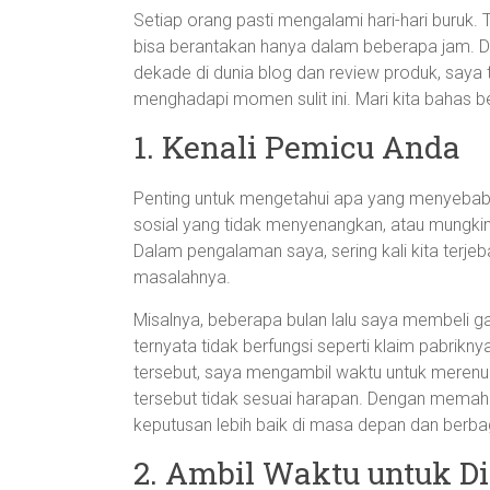
Setiap orang pasti mengalami hari-hari buruk.
bisa berantakan hanya dalam beberapa jam. D
dekade di dunia blog dan review produk, say
menghadapi momen sulit ini. Mari kita bahas b
1. Kenali Pemicu Anda
Penting untuk mengetahui apa yang menyebabkan
sosial yang tidak menyenangkan, atau mungki
Dalam pengalaman saya, sering kali kita ter
masalahnya.
Misalnya, beberapa bulan lalu saya membeli g
ternyata tidak berfungsi seperti klaim pabriknya
tersebut, saya mengambil waktu untuk merenu
tersebut tidak sesuai harapan. Dengan mema
keputusan lebih baik di masa depan dan berba
2. Ambil Waktu untuk Di