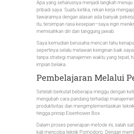
Apa yang seharusnya menjadi langkah menuju k
pribadi saya. Suatu ketika, rekan kerja meng
tawarannya dengan alasan ada banyak pekerja
itu, tersimpan rasa kesepian—saya ingin meni
memisahkan diri dari tanggung jawab.
Saya kemudian berusaha mencari tahu kenapa
sepertinya selalu melawan keinginan baik saya?
tanpa strategi manajemen waktu yang tepat, ha
impian belaka.
Pembelajaran Melalui P
Setelah berkutat beberapa minggu dengan keti
mengubah cara pandang terhadap manajemen
produktivitas dan mengimplementasikan tekni
hingga prinsip Eisenhower Box.
Dalam proses penerapan metode ini, salah sa
kali mencoba teknik Pomodoro. Dengan membagi