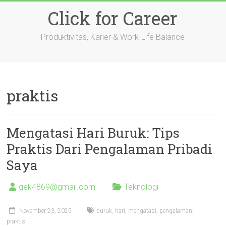
Skip
Click for Career
to
content
Produktivitas, Karier & Work-Life Balance
praktis
Mengatasi Hari Buruk: Tips
Praktis Dari Pengalaman Pribadi
Saya
gek4869@gmail.com
Teknologi
November 23, 2025
buruk
,
hari
,
mengatasi
,
pengalaman
,
praktis