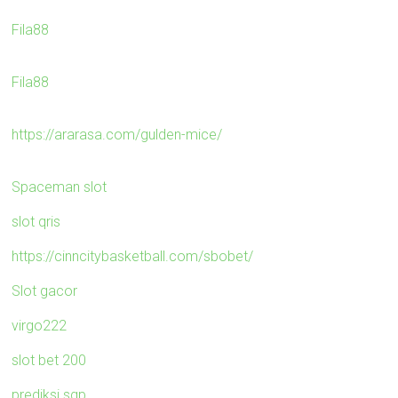
Fila88
Fila88
https://ararasa.com/gulden-mice/
Spaceman slot
slot qris
https://cinncitybasketball.com/sbobet/
Slot gacor
virgo222
slot bet 200
prediksi sgp