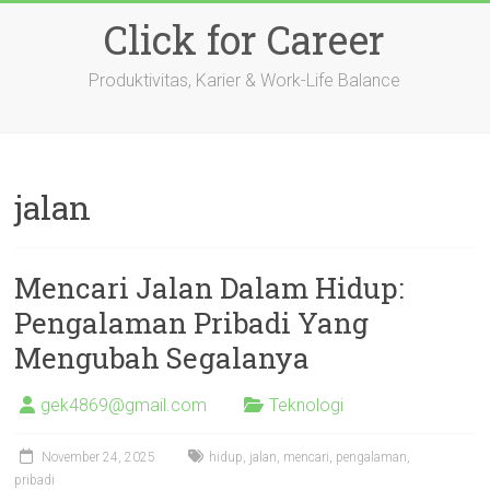
Skip
Click for Career
to
content
Produktivitas, Karier & Work-Life Balance
jalan
Mencari Jalan Dalam Hidup:
Pengalaman Pribadi Yang
Mengubah Segalanya
gek4869@gmail.com
Teknologi
November 24, 2025
hidup
,
jalan
,
mencari
,
pengalaman
,
pribadi