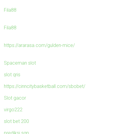
Fila88
Fila88
https://ararasa.com/gulden-mice/
Spaceman slot
slot qris
https://cinncitybasketball.com/sbobet/
Slot gacor
virgo222
slot bet 200
prediksi sgp