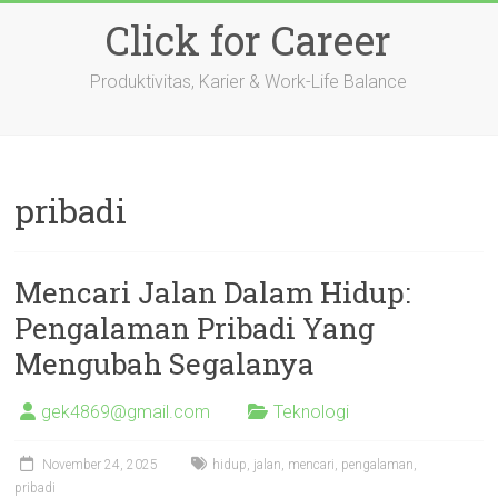
Skip
Click for Career
to
content
Produktivitas, Karier & Work-Life Balance
pribadi
Mencari Jalan Dalam Hidup:
Pengalaman Pribadi Yang
Mengubah Segalanya
gek4869@gmail.com
Teknologi
November 24, 2025
hidup
,
jalan
,
mencari
,
pengalaman
,
pribadi